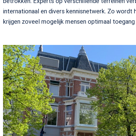
betrokken.
Experts op verschillende terreinen verb
internationaal en divers kennisnetwerk.
Zo wordt h
k
rijg
en zoveel mogelijk mensen
optimaal toegang