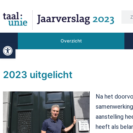
Overzicht
Open werkbalk
2023 uitgelicht
Na het doorvo
samenwerking 
aanstelling he
heeft als bela